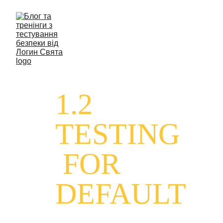
1.2 
TESTING
 FOR 
DEFAULT