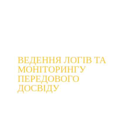
тільки їх виявить. Дотримуйтесь найкращих 
практик вашої компанії, якщо ваша 
компанія їх встановила. Профілактика є 
ключовою ланкою у запобіганні цьому дірку.
ВЕДЕННЯ ЛОГІВ ТА 
МОНІТОРИНГУ 
ПЕРЕДОВОГО 
ДОСВІДУ 
Якщо ви не зобов'язуєте вашу компанію 
збирати, зберігати, підтримувати та 
відстежувати дії, то ви відкриваєте себе 
для дорогих безпекових порушень, які ви 
не можете легко відстежити. Журнали 