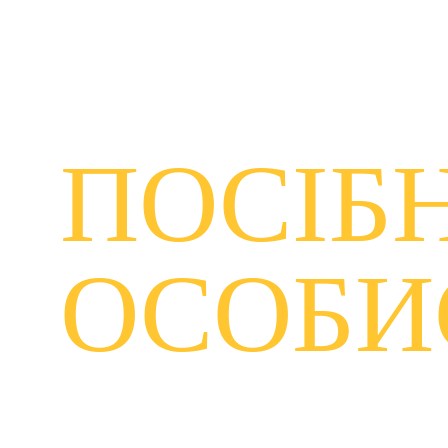
Логин Свят
8/1/2023
1 min read
ПОСІБН
ОСОБИ
Ця сторінка містить серію посібників, якими 