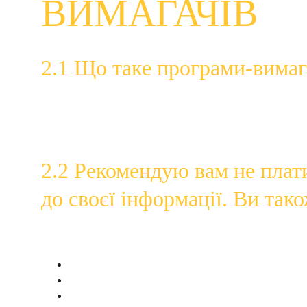
ВИМАГАЧІВ
2.1 Що таке програми-вимаг
Програми-вимагачі
 – це різновид шкідливих прог
шифрування ваших файлів, щоб ви більше не могли ї
працюють. Зазвичай викупи сплачуються за допомог
2.2 Рекомендую вам не плати
до своєї інформації. Ви так
Програми-вимагачі можуть заразити ваші пристрої та
Відвідування небезпечних або підозрілих веб-
Відкриття посилань, електронних листів або ф
Погана безпека вашої мережі або пристроїв