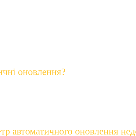
абезпечення (програм і операційних систем), яке ви встано
омагають захистити ваші пристрої
 , виправляючи «баги»
е програмне забезпечення можуть використовувати ці «помил
фінансову інформацію та особисті дані.
 постійно знаходять
 і використовують кіберзлочинці. Он
ак.
ичні оновлення?
вчуванням або налаштування «встановити й забути», яке в
ення
 на всьому програмному забезпеченні та пристроях.
ь залежить
 від програмного забезпечення та пристрою.
 оновлень,
 якщо це можливо, наприклад, коли ви спите або 
етр автоматичного оновлення не