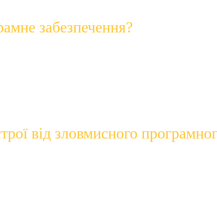
рамне забезпечення?
 термін для шкідливого програмного забезпечення, признач
 Зловмисне програмне забезпечення може:
них карток
комп’ютером
трої від зловмисного програмног
истроїв.
ривати посилання, електронні листи або файли з невідомих д
истроях Windows 10