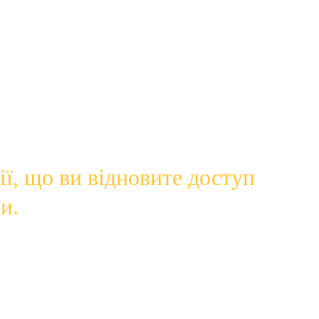
сплачено викуп. Він працює шляхом блокування або 
іть призвести до того, що ваші пристрої не 
ойн, яку дуже важко відстежити.
ї, що ви відновите доступ 
и.