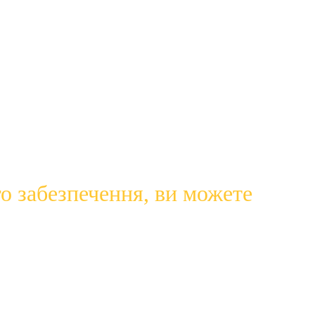
еного для заподіяння шкоди, наприклад програми-
о забезпечення, ви можете 
жерел.