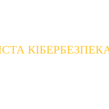
особи нападу на людей в Інтернеті, важливо, щоб ви були впе
о, чи хочете ви зрозуміти основи кібербезпеки чи хочете зас
СТА КІБЕРБЕЗПЕК
трої та облікові записи, уразливі до кіберзагроз.
ільні телефони, планшети та інші пристрої, підключені до І
ти для електронної пошти, банківських операцій, покупок, 
бити, щоб захистити свої облікові записи та пристрої від кі