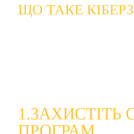
ЩО ТАКЕ КІБЕР
Основними кіберзагрозами, які зачіпають українців 
Шкідливе програмне забезпечення — це за
призначеного для завдання шкоди. 
Це може
зловмисне програмне забезпечення, щоб викрас
Шахрайство – це повідомлення, які надсил
програмне забезпечення на вашому пристрої.
Ці напади можуть мати значні особисті та фінансов
1.ЗАХИСТІТЬ 
ПРОГРАМ