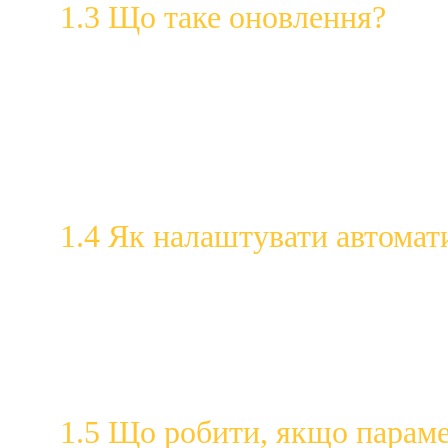
1.3 Що таке оновлення?
Оновлення — це вдосконалена версія програмного з
Оновлення програмного забезпечення доп
або вразливості). Кіберзлочинці та зловмисн
викрасти ваші особисті дані, облікові записи, 
Нові «помилки» програмного забезпечення
пристроях допомагає захистити вас від кіберат
1.4 Як налаштувати автомат
Автоматичні оновлення — це налаштування за замо
доступними.
Увімкніть і підтвердьте автоматичні оновл
Спосіб увімкнення автоматичних оновлен
Встановіть зручний час для автоматичних
1.5 Що робити, якщо парам