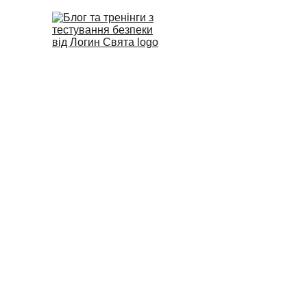
Personal Cyber 
Цей посібник допоможе вам за
зловмисників. З огляду на те
були впевнені щодо кроків, як
ви зрозуміти основи кібербезп
простих кроків.
TOOLS FOR FIND VULNERAB