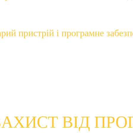
ий, вам слід регулярно перевіряти та встановлювати нові
арий пристрій і програмне забез
не забезпечення застарі, можливо, вони більше не підтри
підтримки», вони більше не отримуватимуть оновлення. Це 
 це операційна система Windows 7 і iPhone 6.
еми чи програмного забезпечення закінчилася, ми рекомен
ЗАХИСТ ВІД ПРО