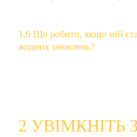
Якщо параметр автоматичного оновлення недоступн
забезпечення або пристрою.
1.6 Що робити, якщо мій ст
жодних оновлень?
Якщо ваш пристрій, операційна система чи програм
Коли продукти досягають цього етапу «завершення 
Прикладами продуктів, підтримка яких закінчується
Якщо підтримка вашого пристрою, операційної сист
безпеку.
2 УВІМКНІТЬ 