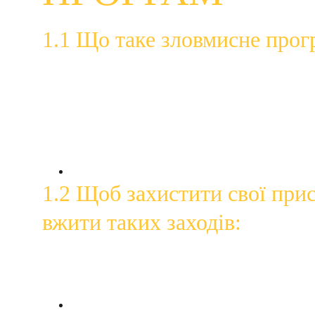
1.1 Що таке зловмисне прог
Зловмисне програмне забезпечення — це загальний
вимагачі, віруси, шпигунські програми та трояни.
Викрасти ваші номери банківських або кредит
Викрасти ваші імена користувачів і паролі
Візьміть під контроль або шпигуйте за своїм 
1.2 Щоб захистити свої прис
вжити таких заходів:
Увімкніть автоматичне оновлення для своїх пр
Будьте пильні в Інтернеті: остерігайтеся відк
Увімкніть захист у реальному часі на своїх пр