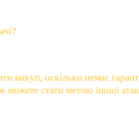
ачі?
рам , які блокують ваш комп’ютер або файли, доки не буде 
х використовувати чи мати до них доступ. Іноді це може нав
ою онлайн-цифрової валюти або криптовалюти, такої як бітк
ти викуп, оскільки немає гаранті
ож можете стати метою іншої атак
к само, як інші шкідливі програми, зокрема:
сайтів
айлів із невідомих джерел