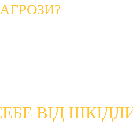
ЗАГРОЗИ?
та і взагалі кожного на планеті, є шахрайство та зловмисне
гальний термін, який використовується для опису шкід
 включати віруси, хробаки, шпигунські програми, трояни та
ти вашу інформацію та гроші, а також контролювати ваші п
ають кіберзлочинці
 , щоб змусити вас надати конфіденцій
і наслідки для жертв. Вони також стають все більш витончен
СЕБЕ ВІД ШКІДЛ