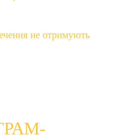
 оновлення через меню налаштувань програмного 
печення не отримують 
муються виробником або розробником.
може зробити вас вразливим до кібератак. 
дуємо якнайшвидше оновити їх, щоб забезпечити 
ГРАМ-