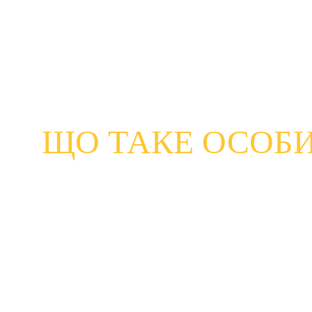
З огляду на те, що кіберзлочинці знаходять нові сп
захистити себе та своїх близьких. Незалежно від тог
виконати кілька простих кроків.
ЩО ТАКЕ ОСОБИ
У технологічному світі ми щодня використовуємо прис
Ваші пристрої можуть включати комп’ютери, моб
Ви також можете використовувати онлайн-акаун
Особиста кібербезпека — це кроки, які ви можете зро