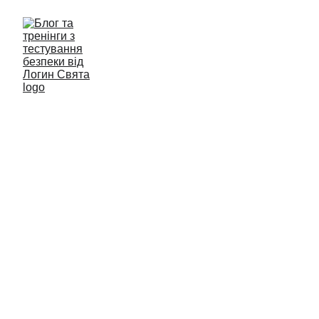
Web OWASP TOP 10
Топ-10 OWASP — це стандартний документ для
розробників і безпеки веб-додатків. Він представляє
широкий консенсус щодо найбільш критичних ризиків
для безпеки веб-додатків. Компанії повинні прийняти
цей документ і почати процес забезпечення мінімізації
цих ризиків у своїх веб-додатках. Використання
OWASP Top 10 є, мабуть, найефективнішим першим
кроком до зміни культури розробки програмного
забезпечення у вашій організації на таку, яка створює
більш безпечний код.
OWASP TOP 10 WEB